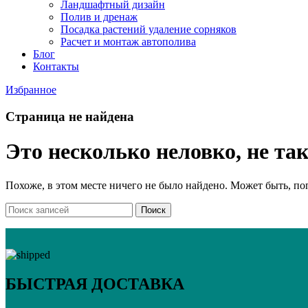
Ландшафтное освещение
Ландшафтный дизайн
Полив и дренаж
Посадка растений удаление сорняков
Расчет и монтаж автополива
Блог
Контакты
Избранное
Страница не найдена
Это несколько неловко, не та
Похоже, в этом месте ничего не было найдено. Может быть, по
Поиск
БЫСТРАЯ ДОСТАВКА