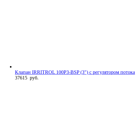
Клапан IRRITROL 100P3-BSP (3") с регулятором потока
37615
руб.